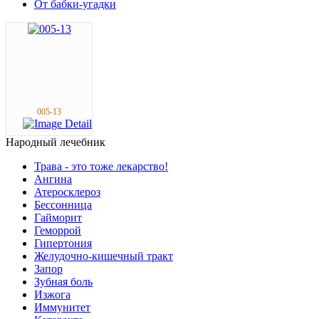
От бабки-угадки
005-13
Народный
лечебник
Трава - это тоже лекарство!
Ангина
Атеросклероз
Бессонница
Гайморит
Геморрой
Гипертония
Желудочно-кишечный тракт
Запор
Зубная боль
Изжога
Иммунитет