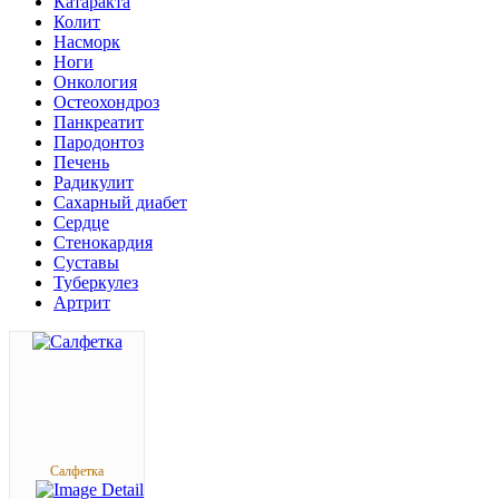
Катаракта
Колит
Насморк
Ноги
Онкология
Остеохондроз
Панкреатит
Пародонтоз
Печень
Радикулит
Сахарный диабет
Сердце
Стенокардия
Суставы
Туберкулез
Артрит
Салфетка