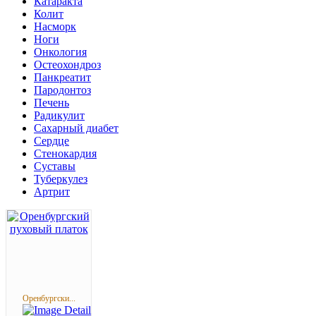
Катаракта
Колит
Насморк
Ноги
Онкология
Остеохондроз
Панкреатит
Пародонтоз
Печень
Радикулит
Сахарный диабет
Сердце
Стенокардия
Суставы
Туберкулез
Артрит
Оренбургски...