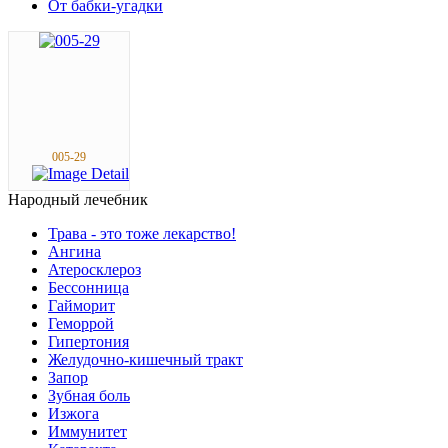
От бабки-угадки
005-29
Народный
лечебник
Трава - это тоже лекарство!
Ангина
Атеросклероз
Бессонница
Гайморит
Геморрой
Гипертония
Желудочно-кишечный тракт
Запор
Зубная боль
Изжога
Иммунитет